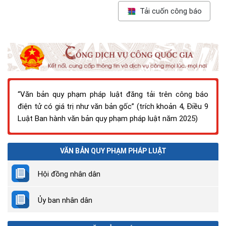
Tải cuốn công báo
Quyết định số 53/2026/QĐ-CTUBND về việc quy định
Danh mục tài sản cố định đặc thù; Danh mục, thời gian sử
dụng để tính hao mòn và tỷ lệ hao mòn tài sản cố định vô
hình thuộc phạm vi quản lý của tỉnh Khánh Hòa
Quyết định số 56/2026/QĐ-UBND quy định Định mức kinh
tế - kỹ thuật xây dựng bảng giá đất; điều chỉnh, sửa đổi,
“Văn bản quy phạm pháp luật đăng tải trên công báo
bổ sung bảng giá đất; định giá đất cụ thể trên địa bàn tỉnh
điện tử có giá trị như văn bản gốc” (trích khoản 4, Điều 9
Khánh Hòa
Luật Ban hành văn bản quy phạm pháp luật năm 2025)
VĂN BẢN QUY PHẠM PHÁP LUẬT
Hội đồng nhân dân
Ủy ban nhân dân